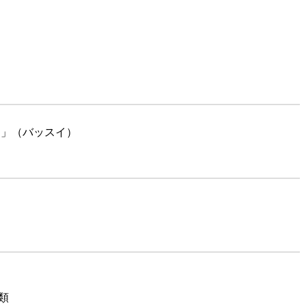
ン」（バッスイ）
類