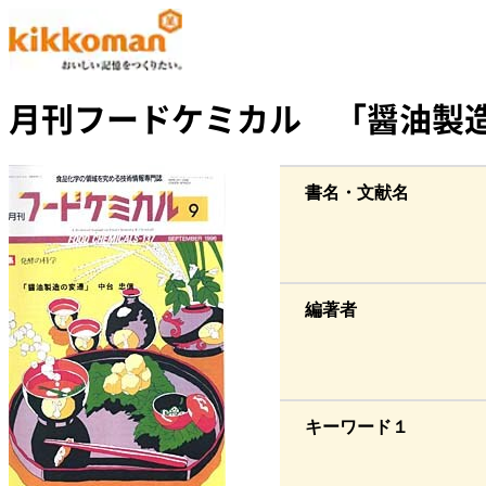
月刊フードケミカル 「醤油製
書名・文献名
編著者
キーワード１