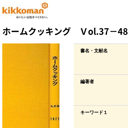
ホームクッキング Ｖol.37－48
書名・文献名
編著者
キーワード１