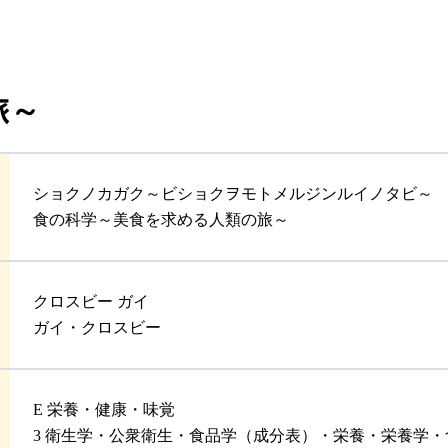
旅～
ショクノカガク～ビショクヲモトメルジンルイノタビ～
食の科学～美食を求める人類の旅～
クロスビー ガイ
ガイ・クロスビー
E 栄養・健康・味覚
3 衛生学・公衆衛生・食品学（成分表）・栄養・栄養学