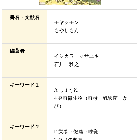
書名・文献名
モヤシモン
もやしもん
編著者
イシカワ マサユキ
石川 雅之
キーワード１
A しょうゆ
4 発酵微生物（酵母・乳酸菌・か
び）
キーワード２
E 栄養・健康・味覚
2 食品の製造