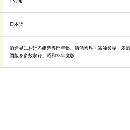
1 公開
日本語
酒造界における醸造専門年鑑。清酒業界・醤油業界・麦
図版を多数収録。昭和38年度版