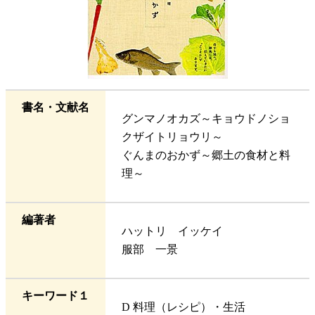
書名・文献名
グンマノオカズ～キョウドノショ
クザイトリョウリ～
ぐんまのおかず～郷土の食材と料
理～
編著者
ハットリ イッケイ
服部 一景
キーワード１
D 料理（レシピ）・生活