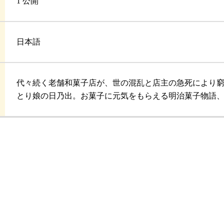
1 公開
日本語
代々続く老舗和菓子店が、世の混乱と店主の急死により
とり娘の日乃出。お菓子に元気をもらえる明治菓子物語、