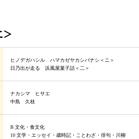
二＞
ヒノデガハシル ハマカゼヤカシバナシ＜ニ＞
日乃出が走る 浜風屋菓子話＜二＞
ナカシマ ヒサエ
中島 久枝
B 文化・食文化
10 文学・エッセイ・歳時記・ことわざ・俳句・川柳