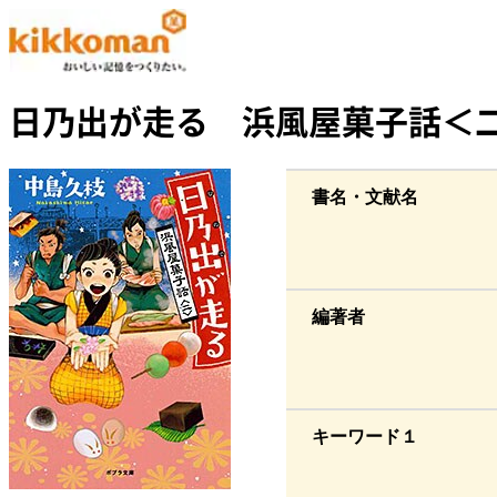
日乃出が走る 浜風屋菓子話＜
書名・文献名
編著者
キーワード１