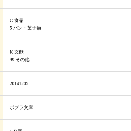
C 食品
5 パン・菓子類
K 文献
99 その他
20141205
ポプラ文庫