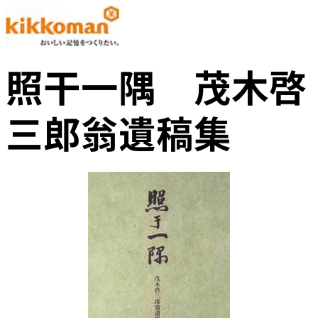
照干一隅 茂木啓
三郎翁遺稿集