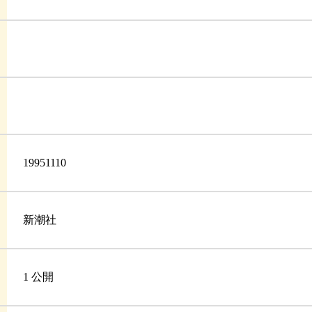
19951110
新潮社
1 公開