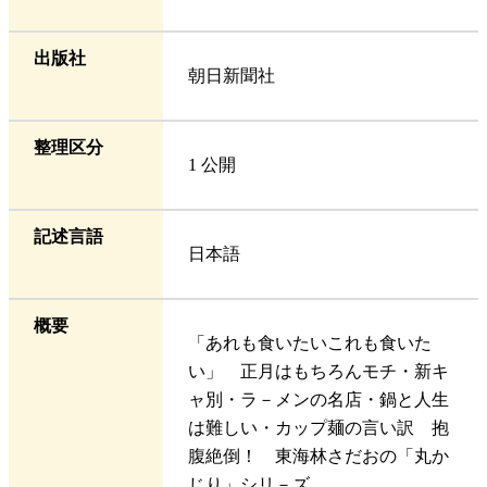
出版社
朝日新聞社
整理区分
1 公開
記述言語
日本語
概要
「あれも食いたいこれも食いた
い」 正月はもちろんモチ・新キ
ャ別・ラ－メンの名店・鍋と人生
は難しい・カップ麺の言い訳 抱
腹絶倒！ 東海林さだおの「丸か
じり」シリ－ズ