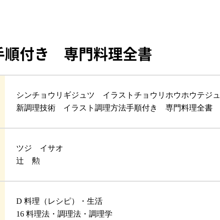
手順付き 専門料理全書
シンチョウリギジュツ イラストチョウリホウホウテジ
新調理技術 イラスト調理方法手順付き 専門料理全書
ツジ イサオ
辻 勲
D 料理（レシピ）・生活
16 料理法・調理法・調理学