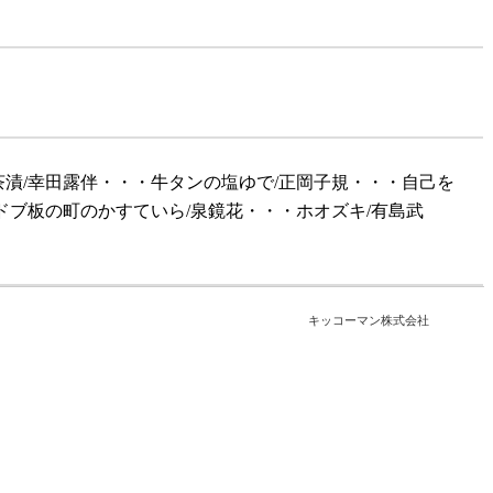
漬/幸田露伴・・・牛タンの塩ゆで/正岡子規・・・自己を
ドブ板の町のかすていら/泉鏡花・・・ホオズキ/有島武
キッコーマン株式会社