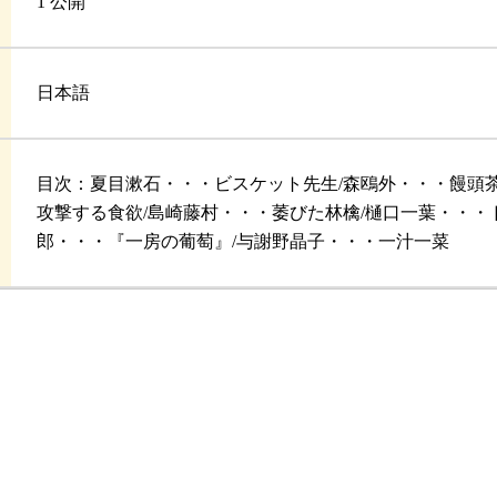
1 公開
日本語
目次：夏目漱石・・・ビスケット先生/森鴎外・・・饅頭茶
攻撃する食欲/島崎藤村・・・萎びた林檎/樋口一葉・・・
郎・・・『一房の葡萄』/与謝野晶子・・・一汁一菜