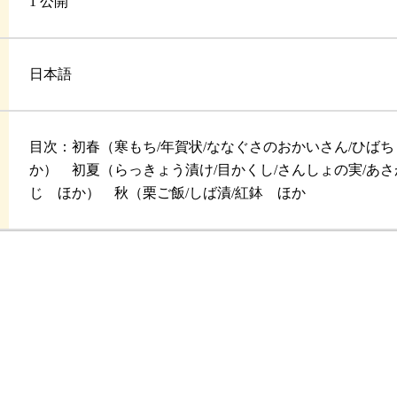
1 公開
日本語
目次：初春（寒もち/年賀状/ななぐさのおかいさん/ひばち
か） 初夏（らっきょう漬け/目かくし/さんしょの実/あさ
じ ほか） 秋（栗ご飯/しば漬/紅鉢 ほか