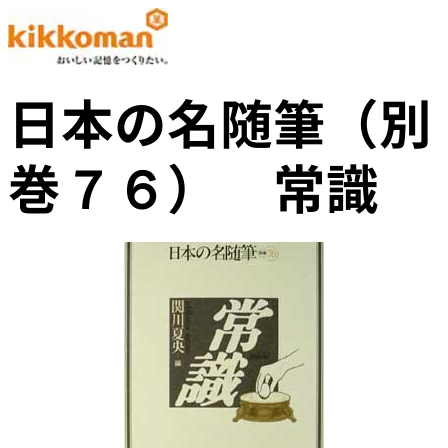
日本の名随筆（別
巻７６） 常識