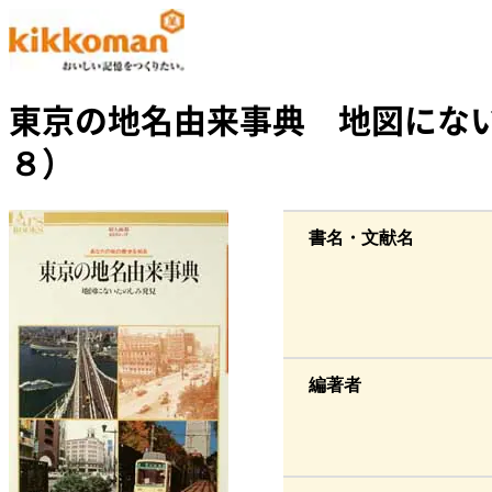
東京の地名由来事典 地図にな
８）
書名・文献名
編著者