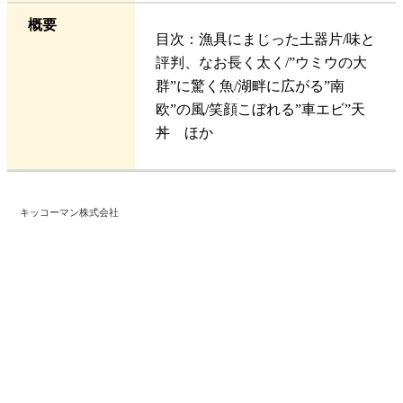
概要
目次：漁具にまじった土器片/味と
評判、なお長く太く/”ウミウの大
群”に驚く魚/湖畔に広がる”南
欧”の風/笑顔こぼれる”車エビ”天
丼 ほか
キッコーマン株式会社