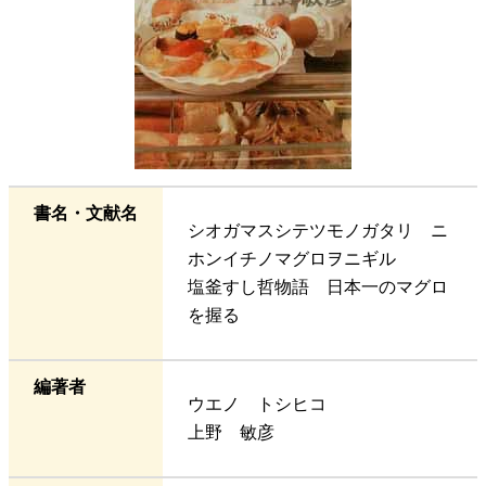
書名・文献名
シオガマスシテツモノガタリ ニ
ホンイチノマグロヲニギル
塩釜すし哲物語 日本一のマグロ
を握る
編著者
ウエノ トシヒコ
上野 敏彦