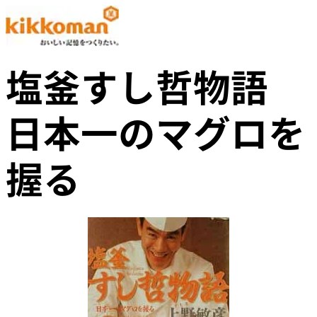
塩釜すし哲物語
日本一のマグロを
握る