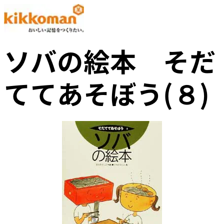
ソバの絵本 そだ
ててあそぼう(８)