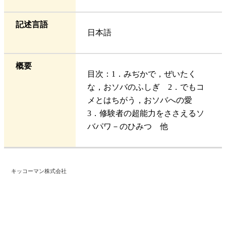
記述言語
日本語
概要
目次：1．みぢかで，ぜいたく
な，おソバのふしぎ 2．でもコ
メとはちがう，おソバへの愛
3．修験者の超能力をささえるソ
バパワ－のひみつ 他
キッコーマン株式会社