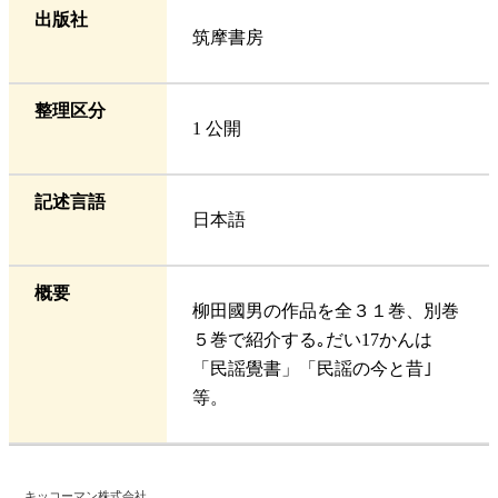
出版社
筑摩書房
整理区分
1 公開
記述言語
日本語
概要
柳田國男の作品を全３１巻、別巻
５巻で紹介する｡だい17かんは
「民謡覺書」「民謡の今と昔｣
等。
キッコーマン株式会社