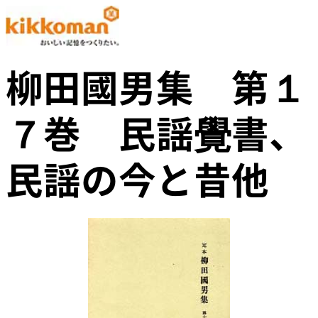
柳田國男集 第１
７巻 民謡覺書、
民謡の今と昔他