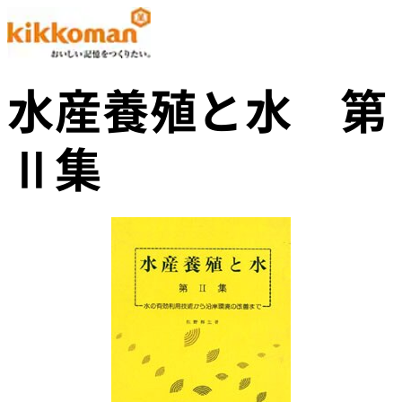
水産養殖と水 第
Ⅱ集