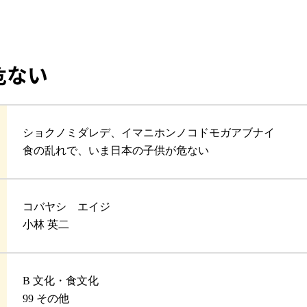
危ない
ショクノミダレデ、イマニホンノコドモガアブナイ
食の乱れで、いま日本の子供が危ない
コバヤシ エイジ
小林 英二
B 文化・食文化
99 その他