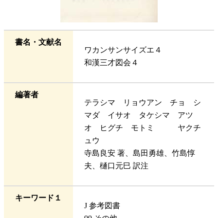
書名・文献名
ワカンサンサイズエ４
和漢三才図会４
編著者
テラシマ リョウアン チョ シ
マダ イサオ タケシマ アツ
オ ヒグチ モトミ ヤクチ
ュウ
寺島良安 著、島田勇雄、竹島惇
夫、樋口元巳 訳注
キーワード１
J 参考図書