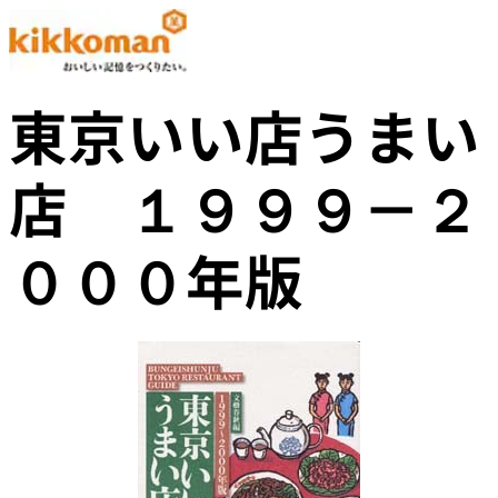
東京いい店うまい
店 １９９９－２
０００年版