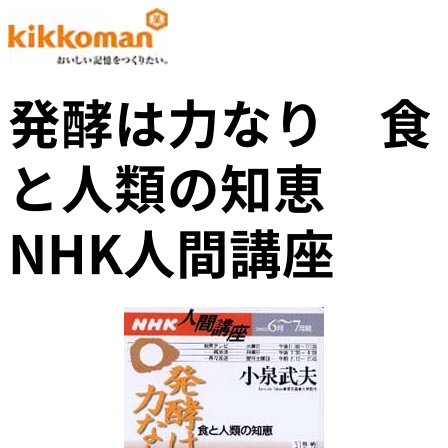
発酵は力なり 食
と人類の知恵
NHK人間講座