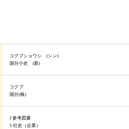
コクブショウシ (シン)
国分小史 (新)
コクブ
国分(株)
J 参考図書
5 社史（企業）