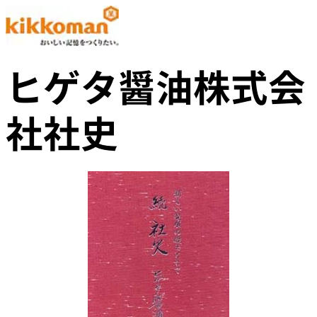
ヒゲタ醤油株式会
社社史