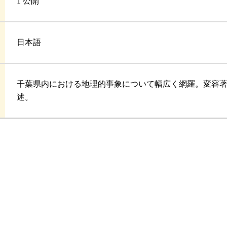
1 公開
日本語
千葉県内における地理的事象について幅広く網羅。変容
述。