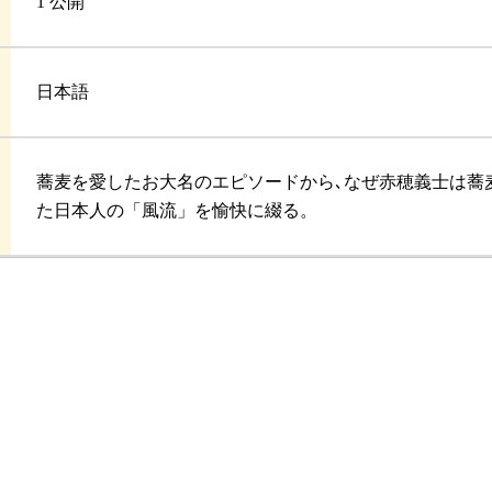
1 公開
日本語
蕎麦を愛したお大名のエピソードから､なぜ赤穂義士は蕎
た日本人の「風流」を愉快に綴る。