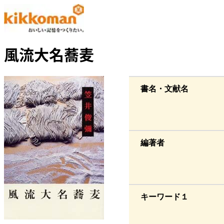
風流大名蕎麦
書名・文献名
編著者
キーワード１