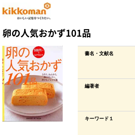
卵の人気おかず101品
書名・文献名
編著者
キーワード１