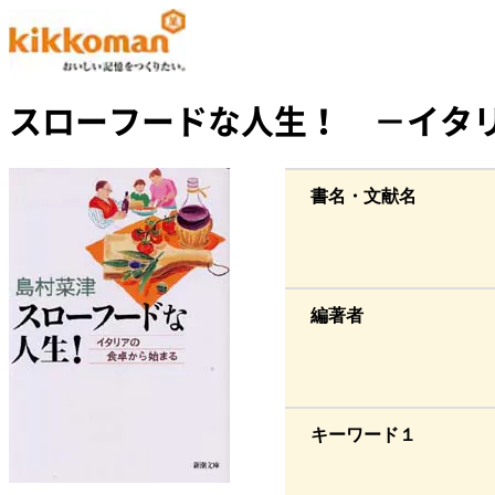
スローフードな人生！ －イタ
書名・文献名
編著者
キーワード１