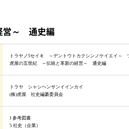
経営～ 通史編
トラヤノ5セイキ ～デントウトカクシンノケイエイ～ 
虎屋の五世紀 ～伝統と革新の経営～ 通史編
トラヤ シャシヘンサンイインカイ
(株)虎屋 社史編纂委員会
J 参考図書
5 社史（企業）