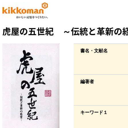
虎屋の五世紀 ～伝統と革新の
書名・文献名
編著者
キーワード１