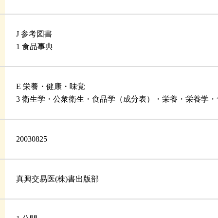
J 参考図書
1 食品事典
E 栄養・健康・味覚
3 衛生学・公衆衛生・食品学（成分表）・栄養・栄養学
20030825
真興交易医(株)書出版部