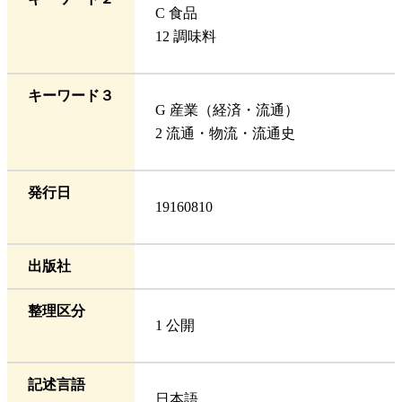
C 食品
12 調味料
キーワード３
G 産業（経済・流通）
2 流通・物流・流通史
発行日
19160810
出版社
整理区分
1 公開
記述言語
日本語