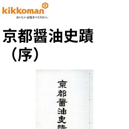
京都醤油史蹟
（序）