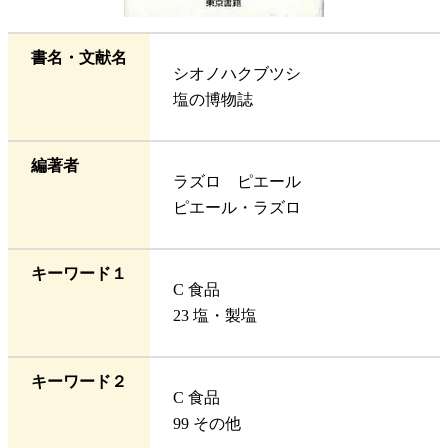
書名・文献名
シオノハクブツシ
塩の博物誌
編著者
ラズロ ピエール
ピエール・ラズロ
キーワード１
C 食品
23 塩・製塩
キーワード２
C 食品
99 その他