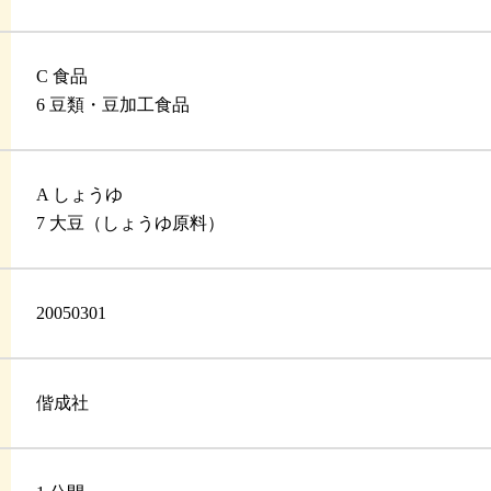
C 食品
6 豆類・豆加工食品
A しょうゆ
7 大豆（しょうゆ原料）
20050301
偕成社