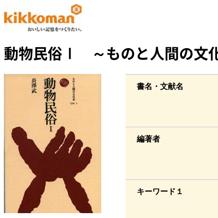
動物民俗Ⅰ ～ものと人間の文
書名・文献名
編著者
キーワード１