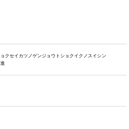
 ショクセイカツノゲンジョウトショクイクノスイシン
推進