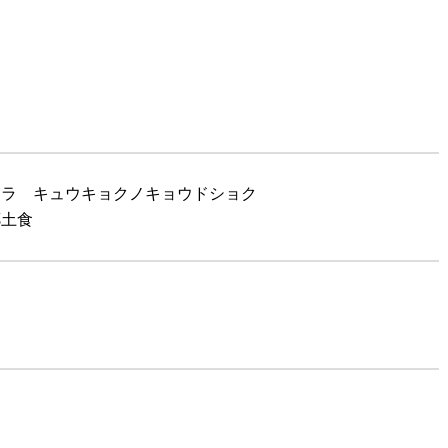
ムラ キュウキョクノキョウドショク
郷土食