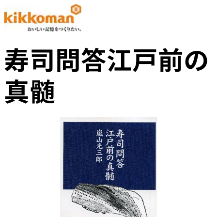
寿司問答江戸前の
真髄