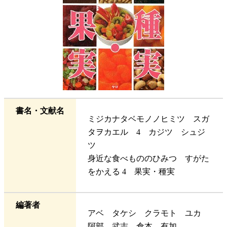
書名・文献名
ミジカナタベモノノヒミツ スガ
タヲカエル 4 カジツ シュジ
ツ
身近な食べもののひみつ すがた
をかえる 4 果実・種実
編著者
アベ タケシ クラモト ユカ
阿部 武志、倉本 有加