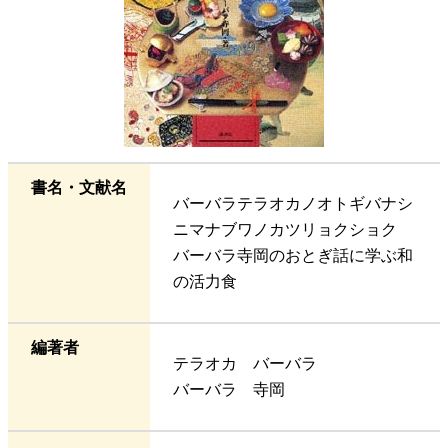
書名・文献名
バーバラテラオカノオトギバナシ
ニマナブワノカツリョクショク
バーバラ寺岡のおとぎ話に学ぶ和
の活力食
編著者
テラオカ バーバラ
バーバラ 寺岡