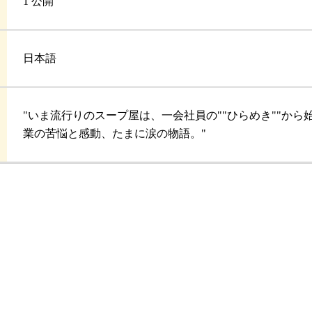
1 公開
日本語
"いま流行りのスープ屋は、一会社員の""ひらめき""か
業の苦悩と感動、たまに涙の物語。"