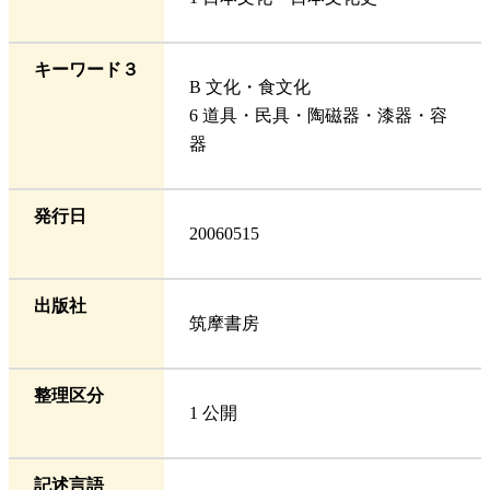
キーワード３
B 文化・食文化
6 道具・民具・陶磁器・漆器・容
器
発行日
20060515
出版社
筑摩書房
整理区分
1 公開
記述言語