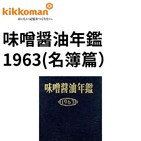
味噌醤油年鑑
1963(名簿篇）