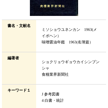
書名・文献名
ミソショウユネンカン 1963(メ
イボヘン）
味噌醤油年鑑 1963(名簿篇）
編著者
ショクリョウギョウカイシンブン
シャ
食糧業界新聞社
キーワード１
J 参考図書
4 白書・統計