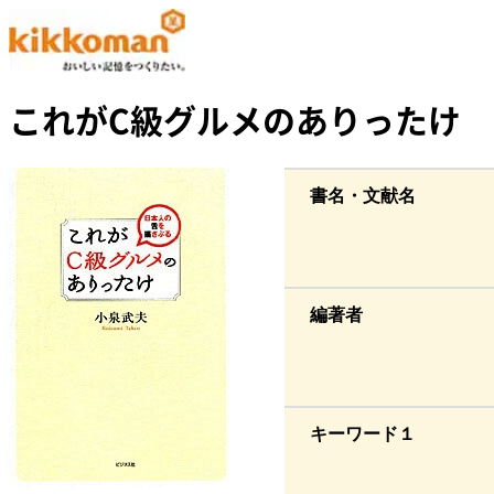
これがC級グルメのありったけ
書名・文献名
編著者
キーワード１