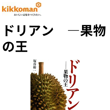
ドリアン ―果物
の王