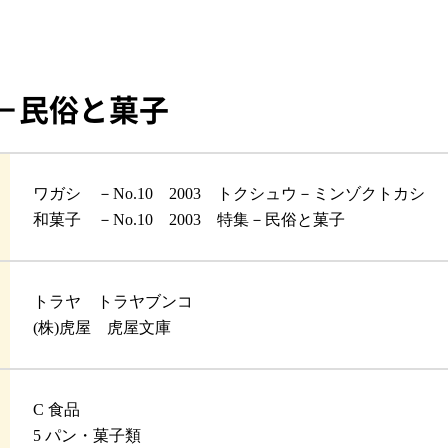
集－民俗と菓子
ワガシ －No.10 2003 トクシュウ－ミンゾクトカシ
和菓子 －No.10 2003 特集－民俗と菓子
トラヤ トラヤブンコ
(株)虎屋 虎屋文庫
C 食品
5 パン・菓子類