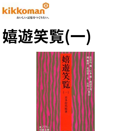
嬉遊笑覧(一)