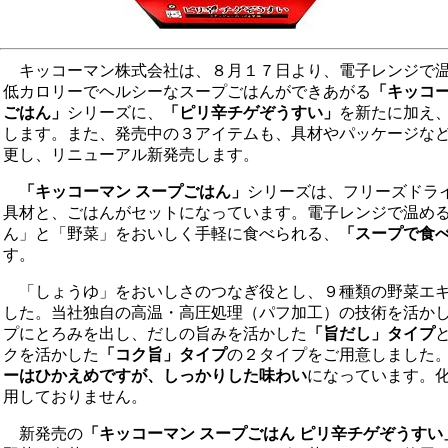
キッコーマン株式会社は、８月１７日より、電子レンジで
低カロリーでヘルシーなスープごはんができあがる
「キッコ
ごはん」
シリーズに、
「ピリ辛チゲぞうすい」
を新たに加え
します。また、発売中の３アイテムも、具材やパッケージな
更し、リニューアル新発売します。
「キッコーマン スープごはん」
シリーズは、フリーズドラ
具材と、ごはんがセットになっています。電子レンジで温め
ん」と「野菜」をおいしく手軽に食べられる、
「スープで食
す。
「しょうゆ」をおいしさのつなぎ役とし、９種類の野菜エ
した。当社独自の高温・高圧処理（パフ加工）の技術を活か
プにとろみを出し、だしの旨みを活かした
「旨だし」タイプ
クを活かした
「コク旨」タイプ
の２タイプをご用意しました
ーはひかえめですが、しっかりした味わい
になっています。
用しておりません。
新発売の
「キッコーマン スープごはん ピリ辛チゲぞうすい