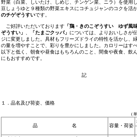
野菜（白菜、しいたけ、しめじ、チンゲン菜、ニラ）を使用
豆しょうゆと９種類の野菜エキスにコチュジャンのコクを活
のチゲぞうすい
です。
ご好評いただいております
「鶏・きのこぞうすい ゆず風
ぞうすい」
、
「たまごクッパ」
については、よりおいしさが
ジに変更しました。具材もフリーズドライの特性を活かし、
の量を増やすことで、彩りを豊かにしました。カロリーはすべて
以下と低く、朝食や昼食はもちろんのこと、間食や夜食、飲
にもおすすめです。
記
１．品名及び荷姿、価格
( 
品 名
容量・荷姿