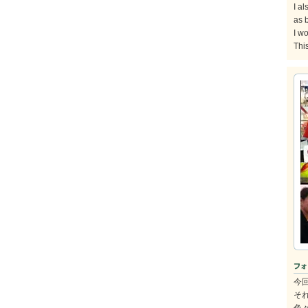
I al
as b
I w
Thi
今
そ