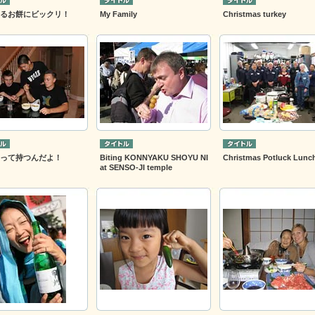
るお餅にビックリ！
My Family
Christmas turkey
って持つんだよ！
Biting KONNYAKU SHOYU NI
Christmas Potluck Lunc
at SENSO-JI temple