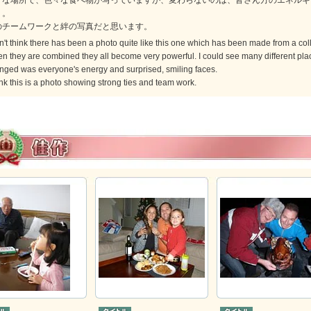
々な場所で、色々な食べ物が写っていますが、変わらないのは、皆さん方のエネルギ
う。
のチームワークと絆の写真だと思います。
n't think there has been a photo quite like this one which has been made from a col
n they are combined they all become very powerful. I could see many different plac
nged was everyone's energy and surprised, smiling faces.
ink this is a photo showing strong ties and team work.