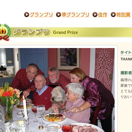
Grand Prize
THANK
義理の
家族で
とても
りおい