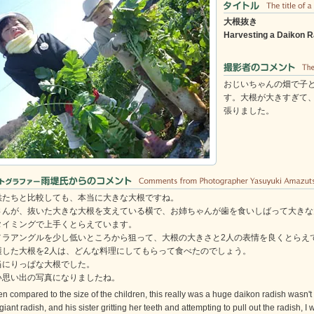
大根抜き
Harvesting a Daikon R
おじいちゃんの畑で子
す。大根が大きすぎて
張りました。
供たちと比較しても、本当に大きな大根ですね。
さんが、抜いた大きな大根を支えている横で、お姉ちゃんが歯を食いしばって大きな
タイミングで上手くとらえています。
メラアングルを少し低いところから狙って、大根の大きさと2人の表情を良くとらえ
穫した大根を2人は、どんな料理にしてもらって食べたのでしょう。
当にりっぱな大根でした。
い思い出の写真になりましたね。
n compared to the size of the children, this really was a huge daikon radish wasn't
giant radish, and his sister gritting her teeth and attempting to pull out the radish, I 