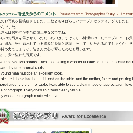
枚のお写真を投稿頂きました。二枚ともすばらしいテーブルセッティングでしたし、
せんでした。
兄さんはお料理が本当に御上手なのですね。
ちらのお写真を選ばせていただいたのは、すばらしい料理ののったテーブルで、お父
んが囲み、寄り添われている御姿に愛情と感謝、そして、いたわる心でしょうか、そ
の持つ力でしょうか、皆さんの心が写ったのだと思います。
当に、愛の溢れた写真です。
ve received two photos. Each is depicting a wonderful table setting and I could not 
pared by professional chefs.
 young man must be an excellent cook.
picture I chose had beautiful food on the table, and the mother, father and pet dog 
hered around the dinner table, I was able to see a clear image of appreciation, lo
he photograph. Everyone's spirit was clearly visible.
truly was a photograph made with love.
Award for Excellence