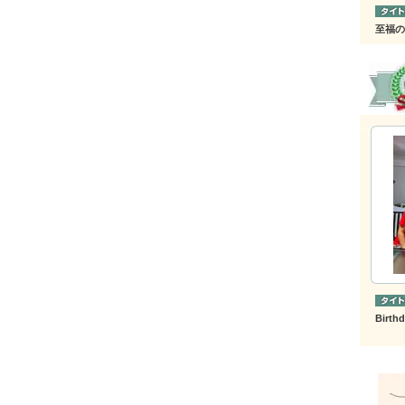
至福の
Birth