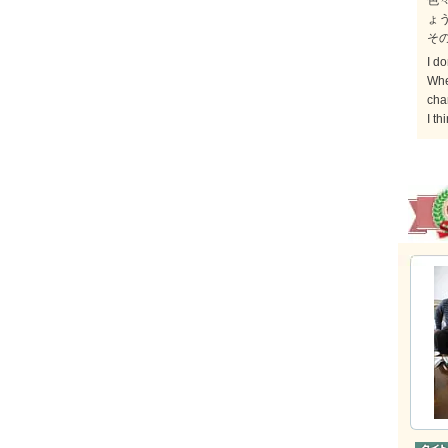
色
ょ
そ
I do
Whe
cha
I th