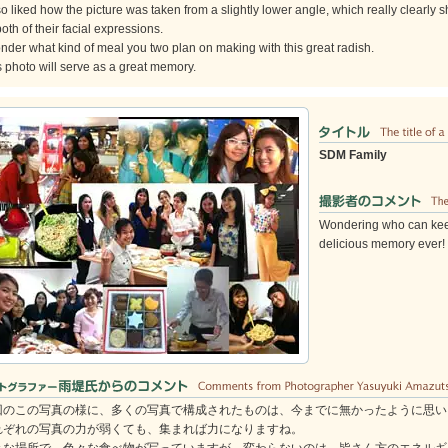
so liked how the picture was taken from a slightly lower angle, which really clearl
oth of their facial expressions.
onder what kind of meal you two plan on making with this great radish.
s photo will serve as a great memory.
SDM Family
Wondering who can kee
delicious memory ever!
回のこの写真の様に、多くの写真で構成されたものは、今までに無かったように思い
れぞれの写真の力が弱くても、集まれば力になりますね。