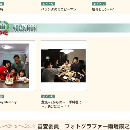
時
ベランダのミニピーマン
祖母とカンパイ
day Memory
豊漁～↑からの～↑↑手料理に
～、あげぽよ～！！