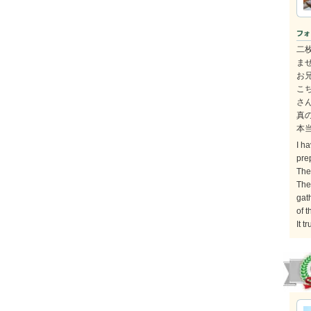
二
ま
お
こ
さ
真
本
I ha
pre
The
The 
gat
of t
It 