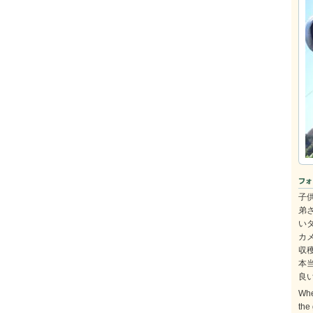
子
弟
い
カ
収
本
良
Whe
the 