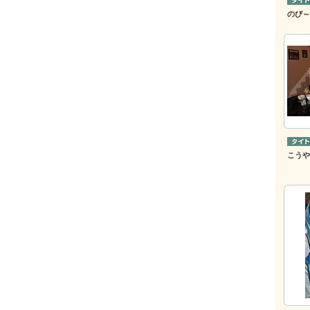
のび～
こうや