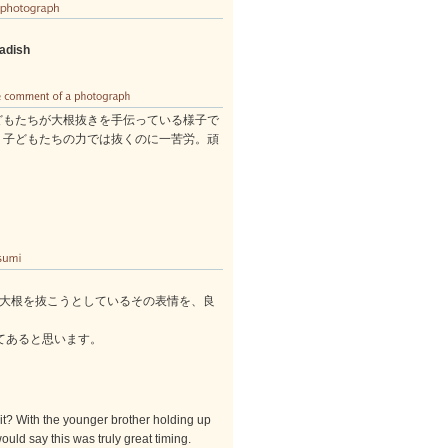
adish
どもたちが大根抜きを手伝っている様子で
、子どもたちの力では抜くのに一苦労。頑
大根を抜こうとしているその表情を、良
てあると思います。
 it? With the younger brother holding up
would say this was truly great timing.